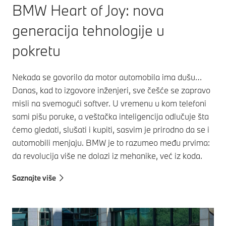
BMW Heart of Joy: nova
generacija tehnologije u
pokretu
Nekada se govorilo da motor automobila ima dušu…
Danas, kad to izgovore inženjeri, sve češće se zapravo
misli na svemogući softver. U vremenu u kom telefoni
sami pišu poruke, a veštačka inteligencija odlučuje šta
ćemo gledati, slušati i kupiti, sasvim je prirodno da se i
automobili menjaju. BMW je to razumeo među prvima:
da revolucija više ne dolazi iz mehanike, već iz koda.
Saznajte više