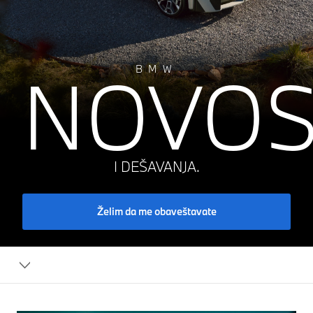
NOVOS
BMW
I DEŠAVANJA.
Želim da me obaveštavate
novosti: