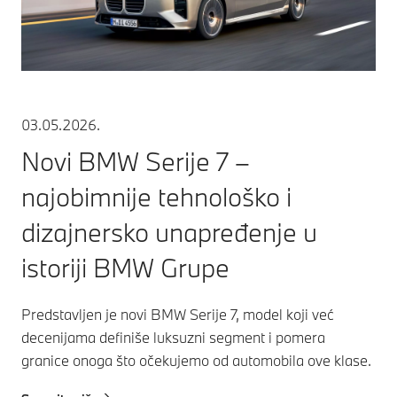
03.05.2026.
Novi BMW Serije 7 –
najobimnije tehnološko i
dizajnersko unapređenje u
istoriji BMW Grupe
Predstavljen je novi BMW Serije 7, model koji već
decenijama definiše luksuzni segment i pomera
granice onoga što očekujemo od automobila ove klase.