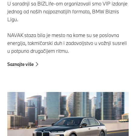
U saradnji sa BIZLife-om organizovali smo VIP izdanje
jednog od naših najpoznatijih formata, BMW Biznis
Ligu.
NAVAK staza bila je mesto na kome su se poslovna
energija, takmičarski duh i zadovoljstvo u vožnji susreli
u potpuno drugačijem ritmu.
Saznajte više