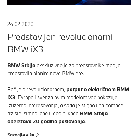
24.02.2026.
Predstavljen revolucionarni
BMW iX3
BMW Srbija
ekskluzivno je za predstavnike medija
predstavila pionira nove BMW ere.
Reč je o revolucionarnom,
potpuno električnom BMW
iX3
. Evropa i svet za ovim modelom već pokazuje
izuzetno interesovanje, a sada je stigao i na domaće
tržište, simbolično u godini kada
BMW Srbija
obeležava 20 godina poslovanja
.
Saznajte više