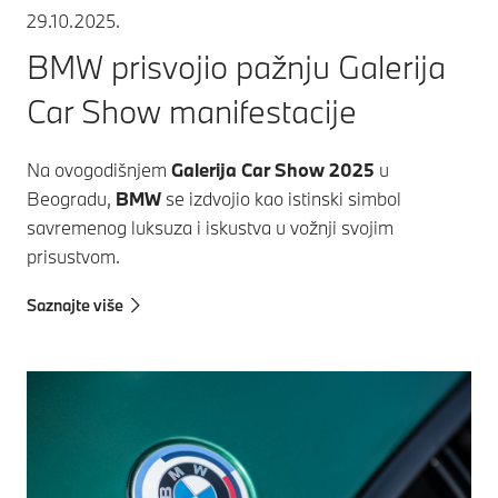
29.10.2025.
BMW prisvojio pažnju Galerija
Car Show manifestacije
Na ovogodišnjem
Galerija Car Show
2025
u
Beogradu,
BMW
se izdvojio kao istinski simbol
savremenog luksuza i iskustva u vožnji svojim
prisustvom.
Saznajte više