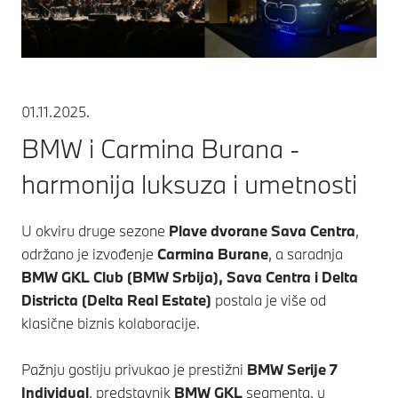
01.11.2025.
BMW i Carmina Burana -
harmonija luksuza i umetnosti
U okviru druge sezone
Plave dvorane Sava Centra
,
održano je izvođenje
Carmina Burane
, a saradnja
BMW GKL Club (BMW Srbija), Sava Centra i Delta
Districta (Delta Real Estate)
postala je više od
klasične biznis kolaboracije.
Pažnju gostiju privukao je prestižni
BMW Serije 7
Individual
, predstavnik
BMW GKL
segmenta, u