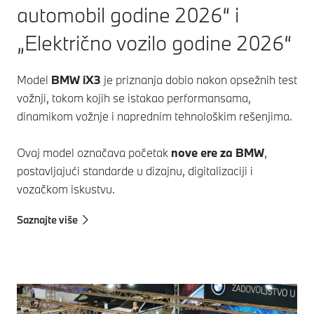
automobil godine 2026“ i
„Električno vozilo godine 2026“
Model
BMW iX3
je priznanja dobio nakon opsežnih test
vožnji, tokom kojih se istakao performansama,
dinamikom vožnje i naprednim tehnološkim rešenjima.
Ovaj model označava početak
nove ere za BMW
,
postavljajući standarde u dizajnu, digitalizaciji i
vozačkom iskustvu.
Saznajte više