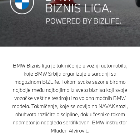
BMW Biznis liga je takmičenje u vožnji automobila,
koje BMW Srbija organizuje u saradnji sa
magazinom BIZLife. Tokom svake sezone biramo
najbolje među najboljima iz sveta biznisa koji svoje
vozačke veštine testiraju iza volana moćnih BMW
modela. Takmičenje, koje se odvija na NAVAK stazi,
obuhvata različite discipline, dok učesnike tokom
nadmetanja nadgleda sertifikovani BMW instruktor
Mladen Alvirović.