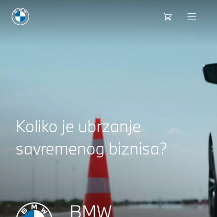
Koliko je ubrzanje
savremenog biznisa?