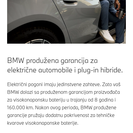
BMW produžena garancija za
električne automobile i plug-in hibride.
Električni pogoni imaju jedinstvene zahteve. Zato vaš
BMW dolazi sa produženom garancijom proizvođača
za visokonaponsku bateriju u trajanju od 8 godina i
160.000 km. Nakon ovog perioda, BMW produžene
garancije pružaju dodatnu pokrivenost za tehničke
kvarove visokonaponske baterije.