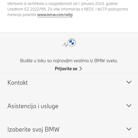
izbrisane iz sertifikata o usaglašenosti od 1. januara 2023. godine
Uredbom EZ 2022/195. Za više informacija o NEDC i WLTP postupcima
merenja posetite
www.bmw.com/wltp
Budite u toku sa najnovijim vestima iz BMW sveta.
Prijavite se
Kontakt
Asistencija i usluge
Pronađite BMW partnera
Zatražite ponudu
Izaberite svoj BMW
Zakažite servis