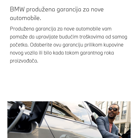
BMW produžena garancija za nove
B
automobile.
a
Produžena garancija za nove automobile vam
Ka
pomaže da upravljate budućim troškovima od samog
se
početka. Odaberite ovu garanciju prilikom kupovine
ga
novog vozila ili bilo kada tokom garantnog roka
pr
proizvođača.
po
na