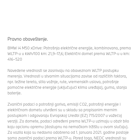
Pravno obaveštenje.
BMW i4 M50 xDrive: Potrošnja električne energije, kombinovana, prema
WLTP-u u kWh/100 km: 21,9–17,6; Električni domet prema WLTP-u u km:
416–520
Navedene vrednosti se zasnivaju na obaveznom WLTP postupku
merenja. Vrednosti u stvarnim situacijama zavise od različitih faktora,
npr. težine tereta, stila vožnje, rute, vremenskih uslova, potrošnje
pomoćne električne energije (uključujući klima uređaja), guma, stanja
baterije.
Zvanični podaci o potrošnji goriva, emisiji CO2, potrošnji energije i
električnom dometu utvrđeni su u skladu sa propisanim mernim
postupkom i odgovaraju Evropskoj Uredbi (EZ) 715/2007 u važećoj
verziji. Za domete, podaci određeni prema WLTP-u uzimaju u obzir bilo
koju opcionu opremu (dostupnu na nemačkom tržištu u ovom slučaju).
Za vozila koja su nedavno odobrena od 1. januara 2021. godine postoje
samo zvanični podaci prema WLTP-u. Pored toga, NEDC vrednosti su