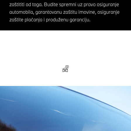
zaštititi od toga. Budite spremni uz pravo osiguranje
automobila, garantovanu zaštitu imovine, osiguranje
zaštite plaćanja i produženu garanciju.