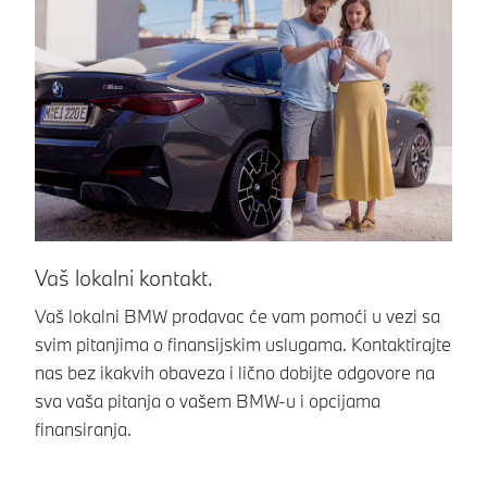
Vaš lokalni kontakt.
B
Vaš lokalni BMW prodavac će vam pomoći u vezi sa
Os
svim pitanjima o finansijskim uslugama. Kontaktirajte
Pr
nas bez ikakvih obaveza i lično dobijte odgovore na
fi
sva vaša pitanja o vašem BMW-u i opcijama
o
finansiranja.
Al