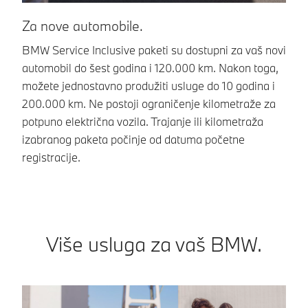
Za nove automobile.
Z
BMW Service Inclusive paketi su dostupni za vaš novi
Uz
automobil do šest godina i 120.000 km. Nakon toga,
od
možete jednostavno produžiti usluge do 10 godina i
pr
200.000 km. Ne postoji ograničenje kilometraže za
Tr
potpuno električna vozila. Trajanje ili kilometraža
od
izabranog paketa počinje od datuma početne
B
registracije.
Više usluga za vaš BMW.