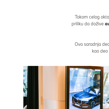
Tokom celog oktob
priliku da dožive
a
Ova saradnja deo
kao deo 