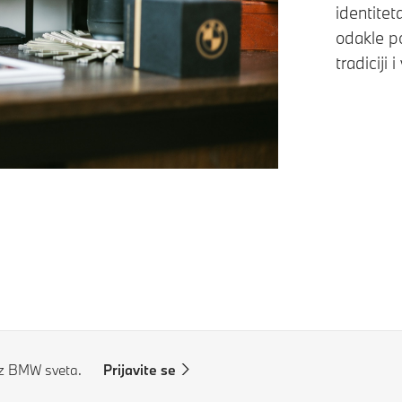
identitet
odakle p
tradiciji 
iz BMW sveta.
Prijavite se