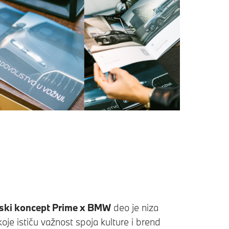
ski koncept Prime x BMW
deo je niza
koje ističu važnost spoja kulture i brend