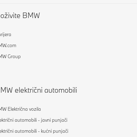
oživite BMW
rijera
MW.com
MW Group
MW električni automobili
W Električna vozila
ektrični automobili - javni punjači
ektrični automobili - kućni punjači