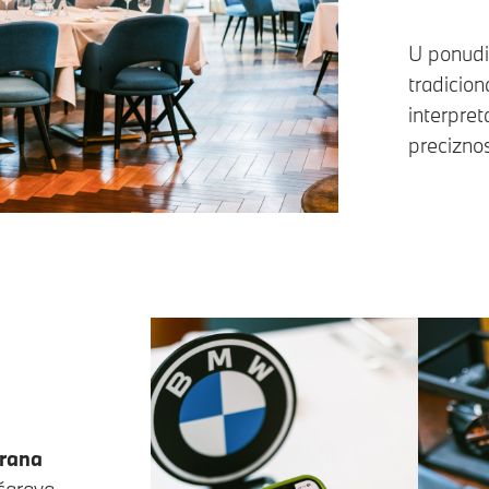
U ponudi
tradicion
interpret
preciznos
rana
čarava