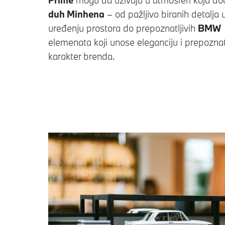
duh Minhena
– od pažljivo biranih detalja 
uređenju prostora do prepoznatljivih
BMW
elemenata koji unose eleganciju i prepoznatl
karakter brenda.