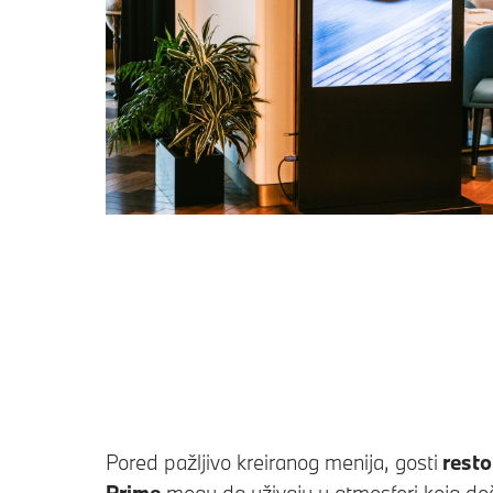
Pored pažljivo kreiranog menija, gosti
resto
Prime
mogu da uživaju u atmosferi koja do