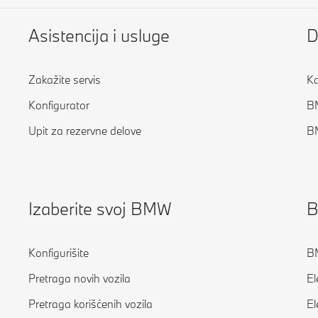
Asistencija i usluge
D
Zakažite servis
Ka
Konfigurator
B
Upit za rezervne delove
B
Izaberite svoj BMW
B
Konfigurišite
BM
Pretraga novih vozila
El
Pretraga korišćenih vozila
El