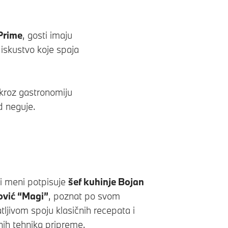
Prime
, gosti imaju
iskustvo koje spaja
kroz gastronomiju
d neguje.
ni meni potpisuje
šef kuhinje Bojan
vić “Magi”
, poznat po svom
ljivom spoju klasičnih recepata i
ih tehnika pripreme.