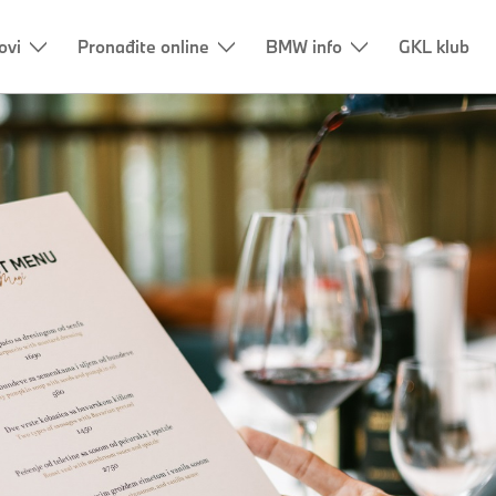
ovi
Pronađite online
BMW info
GKL klub