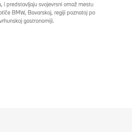
a, i predstavljaju svojevrsni omaž mestu
otiče BMW, Bavarskoj, regiji poznatoj po
i vrhunskoj gastronomiji.