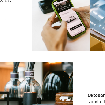
u
jiv
Oktobar
saradnji 