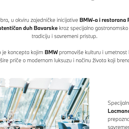
ra, u okviru zajedničke inicijative
BMW-a i restorana 
utentičan duh Bavarske
kroz specijalno gastronomsko 
tradiciju i savremeni pristup.
 je koncepta kojim
BMW
promoviše kulturu i umetnost 
šire priče o modernom luksuzu i načinu života koji bren
Specijal
Lacmano
prepoznat
savremen