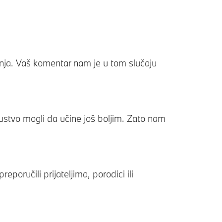
anja. Vaš komentar nam je u tom slučaju
skustvo mogli da učine još boljim. Zato nam
oručili prijateljima, porodici ili