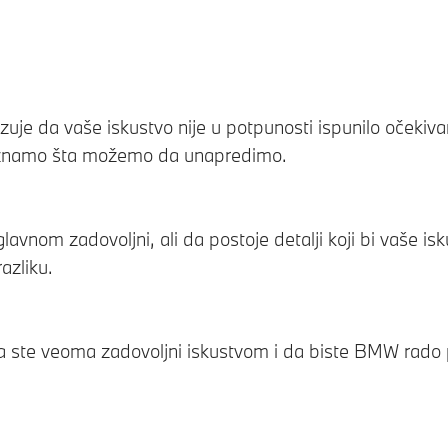
uje da vaše iskustvo nije u potpunosti ispunilo očekiv
znamo šta možemo da unapredimo.
glavnom zadovoljni, ali da postoje detalji koji bi vaše i
azliku.
a ste veoma zadovoljni iskustvom i da biste BMW rado prep