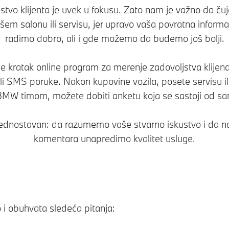
tvo klijenta je uvek u fokusu. Zato nam je važno da ču
em salonu ili servisu, jer upravo vaša povratna informa
radimo dobro, ali i gde možemo da budemo još bolji.
e kratak online program za merenje zadovoljstva klijena
li SMS poruke. Nakon kupovine vozila, posete servisu i
MW timom, možete dobiti anketu koja se sastoji od sam
e jednostavan: da razumemo vaše stvarno iskustvo i da n
komentara unapredimo kvalitet usluge.
i obuhvata sledeća pitanja: