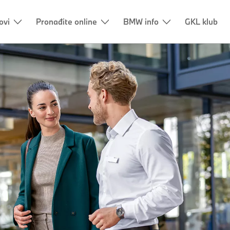
ovi
Pronađite online
BMW info
GKL klub