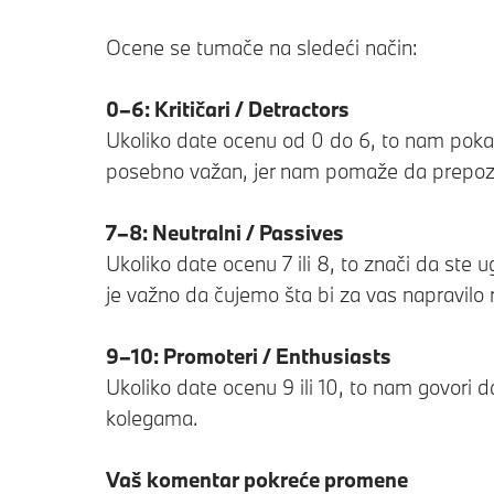
Ocene se tumače na sledeći način:
0–6: Kritičari / Detractors
Ukoliko date ocenu od 0 do 6, to nam pokaz
posebno važan, jer nam pomaže da prepo
7–8: Neutralni / Passives
Ukoliko date ocenu 7 ili 8, to znači da ste u
je važno da čujemo šta bi za vas napravilo r
9–10: Promoteri / Enthusiasts
Ukoliko date ocenu 9 ili 10, to nam govori d
kolegama.
Vaš komentar pokreće promene