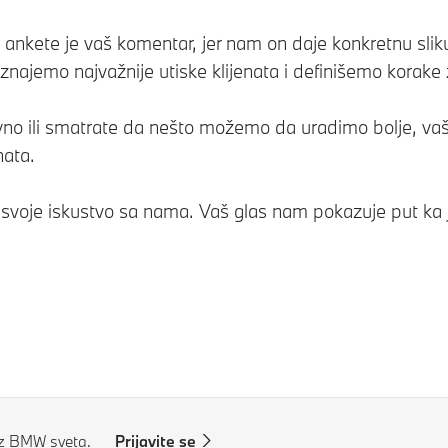
o ankete je vaš komentar, jer nam on daje konkretnu sli
znajemo najvažnije utiske klijenata i definišemo korake
itivno ili smatrate da nešto možemo da uradimo bolje, 
nata.
svoje iskustvo sa nama. Vaš glas nam pokazuje put ka jo
iz BMW sveta.
Prijavite se