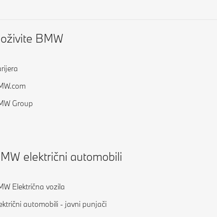
oživite BMW
rijera
MW.com
MW Group
MW električni automobili
W Električna vozila
ektrični automobili - javni punjači