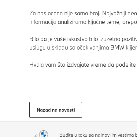
Za nas ocena nije samo broj. Najvažniji de
informacija analiziramo ključne teme, prepo
Bilo da je vaše iskustvo bilo izuzetno poz
uslugu u skladu sa očekivanjima BMW klije
Hvala vam što izdvajate vreme da podelite 
Nazad na novosti
Budite u toku sa najnovijim vestima 