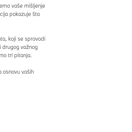
jemo vaše mišljenje
cija pokazuje šta
ta, koji se sprovodi
li drugog važnog
o tri pitanja.
a osnovu vaših