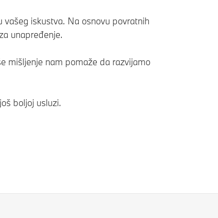
ku vašeg iskustva. Na osnovu povratnih
 za unapređenje.
vaše mišljenje nam pomaže da razvijamo
š boljoj usluzi.