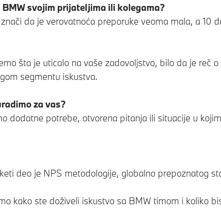
li BMW svojim prijateljima ili kolegama?
 znači da je verovatnoća preporuke veoma mala, a 10 d
ta je uticalo na vaše zadovoljstvo, bilo da je reč o kv
drugom segmentu iskustva.
 uradimo za vas?
dodatne potrebe, otvorena pitanja ili situacije u ko
keti deo je NPS metodologije, globalno prepoznatog sta
kako ste doživeli iskustvo sa BMW timom i koliko bist