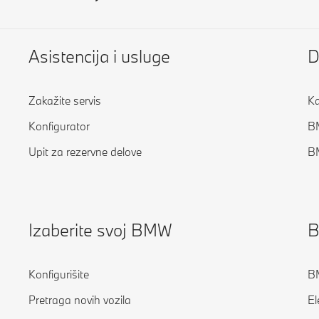
Asistencija i usluge
D
Zakažite servis
Ka
Konfigurator
B
Upit za rezervne delove
B
Izaberite svoj BMW
B
Konfigurišite
BM
Pretraga novih vozila
El