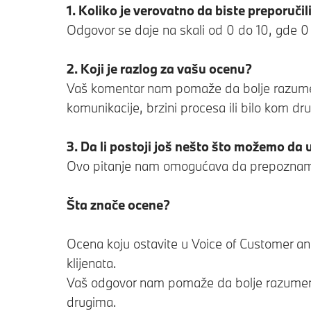
1. Koliko je verovatno da biste preporuči
Odgovor se daje na skali od 0 do 10, gde 0
2. Koji je razlog za vašu ocenu?
Vaš komentar nam pomaže da bolje razumemo š
komunikacije, brzini procesa ili bilo kom 
3. Da li postoji još nešto što možemo da
Ovo pitanje nam omogućava da prepoznamo 
Šta znače ocene?
Ocena koju ostavite u Voice of Customer an
klijenata.
Vaš odgovor nam pomaže da bolje razumemo 
drugima.