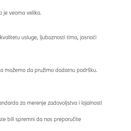
a je veoma velika.
alitetu usluge, ljubaznosti tima, jasnoći
jima možemo da pružimo dodatnu podršku.
ndarda za merenje zadovoljstva i lojalnosti
e bili spremni da nas preporučite