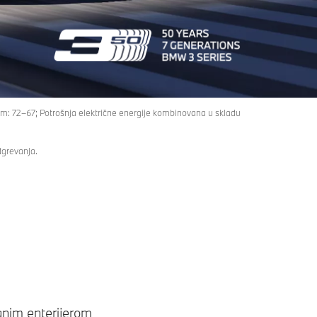
m: 72–67; Potrošnja električne energije kombinovana u skladu
dgrevanja.
anim enterijerom