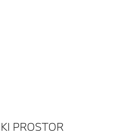
ekorativnim šivenjem
Otkrijte još boja
IKI PROSTOR