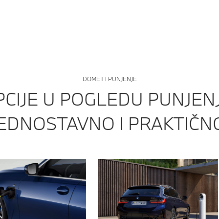
se od pogona motora sa unutrašnjim sagorevanjem od 135 kW i električnog pogona
DOMET I PUNJENJE
PCIJE U POGLEDU PUNJENJ
EDNOSTAVNO I PRAKTIČN