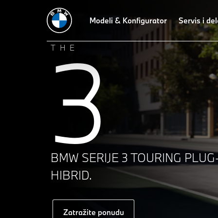
Tehnički podaci
Dizajn
Modeli & Konfigurator
Tehnologije
Vozna dinamika
Servis i del
Liz
3
THE
BMW SERIJE 3 TOURING PLUG-
HIBRID.
Zatražite ponudu