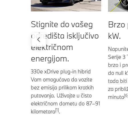
Stignite do vašeg
Brzo 
odredišta isključivo
kW.
električnom
Napunit
energijom.
Serije 3 
brzo i p
330e xDrive plug-in hibrid
do null k
Vam omogućava da vozite
tada bit
bez emisija prilikom kratkih
za pribli
putovanja. Uživajte u čisto
[6
minuta
električnom dometu do 87–91
[1]
kilometara
.