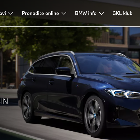
ovi
ing i finansiranje
Pronađite online
Konsultacije i usluge
BMW info
GKL klub
IN