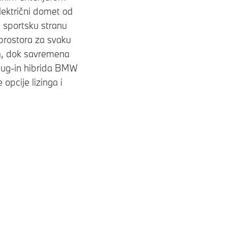
lektrični domet od
u sportsku stranu
prostora za svaku
om, dok savremena
plug-in hibrida BMW
opcije lizinga i