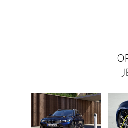
[5]
Sastoji 
baterije.
O
J