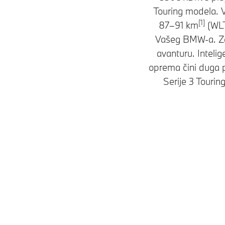
Touring modela. V
[1]
87–91 km
(WLT
Vašeg BMW-a. Zah
avanturu. Inteli
oprema čini duga p
Serije 3 Tourin
Modeli
Plug-in hibrid