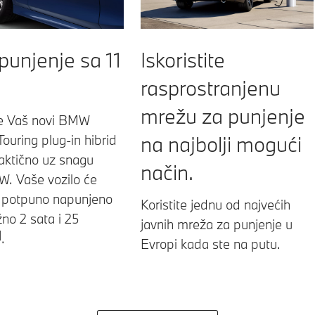
Iskoristite
punjenje sa 11
rasprostranjenu
mrežu za punjenje
e Vaš novi BMW
na najbolji mogući
Touring plug-in hibrid
raktično uz snagu
način.
W. Vaše vozilo će
i potpuno napunjeno
Koristite jednu od najvećih
žno 2 sata i 25
javnih mreža za punjenje u
]
.
Evropi kada ste na putu.