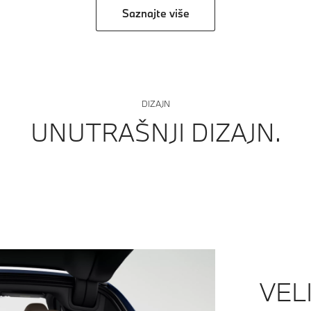
Saznajte više
DIZAJN
Koža "Vernasca" I "Oyster" sa d
UNUTRAŠNJI DIZAJN.
VEL