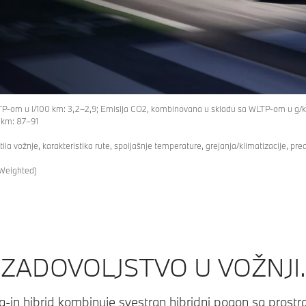
TP-om u l/100 km: 3,2–2,9; Emisija CO2, kombinovana u skladu sa WLTP-om u g/k
 km: 87–91
ila vožnje, karakteristika rute, spoljašnje temperature, grejanja/klimatizacije, pre
 Weighted)
ZADOVOLJSTVO U VOŽNJI.
g-in hibrid kombinuje svestran hibridni pogon sa prostr