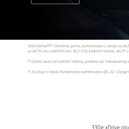
[1][2]
330e xDrive
: Potrošnja goriva, kombinovana u skladu sa WL
sa WLTP-om u kWh/100 km: 18,3–17,8; Električni domet, WLTP u
[1]
Domet zavisi od različitih faktora, posebno od: individualnog st
[2]
Za plug-in hibrid: Ponderisano, kombinovano (EC AC Charge
330e xDrive plu