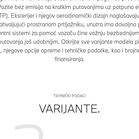
ozite bez emisija na kratkim putovanjima uz potpuno e
P). Eksterijer i njegov aerodinamički dizajn naglašavaj
valjujući prostranom prtljažniku, unutra ima dovoljno 
gentni sistemi za pomoć vozaču čine vožnju bezbednij
utovanja još udobnijim. Otkrijte sve varijante modela 
g, njegove opcije opreme i tehničke podatke, kao i brojne 
finansiranja.
TEHNIČKI PODACI
VARIJANTE.