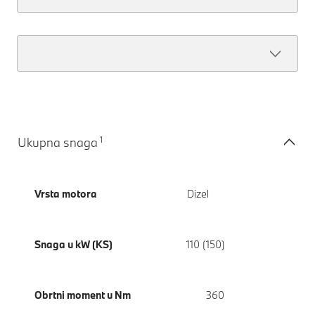
1
Ukupna snaga
Vrsta motora
Dizel
Snaga u kW (KS)
110 (150)
Obrtni moment u Nm
360