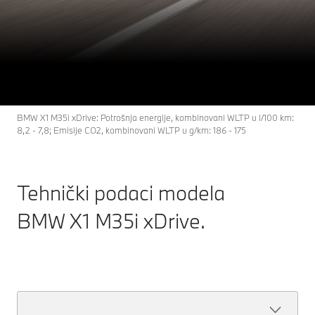
The BMW X1 M35i
X1
THE
xDrive.
Konfiguracije i cena
Otkrijte više
BMW X1 M35i xDrive: Potrošnja energije, kombinovani WLTP u l/100 km:
8,2 - 7,8; Emisije CO2, kombinovani WLTP u g/km: 186 - 175
Tehnički podaci modela
BMW X1 M35i xDrive.