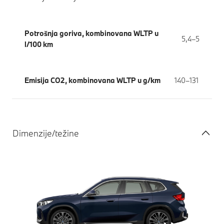
Potrošnja goriva, kombinovana WLTP u
5,4–5
l/100 km
Emisija CO2, kombinovana WLTP u g/km
140–131
Dimenzije/težine