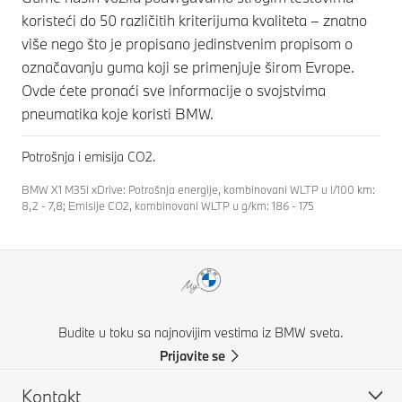
koristeći do 50 različitih kriterijuma kvaliteta – znatno
više nego što je propisano jedinstvenim propisom o
označavanju guma koji se primenjuje širom Evrope.
Ovde ćete pronaći sve informacije o svojstvima
pneumatika koje koristi BMW.
Potrošnja i emisija CO2.
BMW X1 M35i xDrive: Potrošnja energije, kombinovani WLTP u l/100 km:
8,2 - 7,8; Emisije CO2, kombinovani WLTP u g/km: 186 - 175
Budite u toku sa najnovijim vestima iz BMW sveta.
Prijavite se
Kontakt