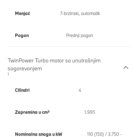
Menjač
7-brzinski, automatik
Pogon
Prednji pogon
TwinPower Turbo motor sa unutrašnjim
sagorevanjem
1
Cilindri
4
Zapremina u cm³
1.995
Nominalna snaga u kW
110 (150) / 3.750 -