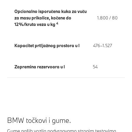
Opcionalno isporučena kuka za vuču
za masu prikolice, kočene do
1.800 / 80
4
12%/kruta veza u kg
Kapacitet prtljažnog prostora u l
476–1.527
Zapremina rezervoara u l
54
BMW točkovi i gume.
Gume naših vozila podvrgavamo strogim testovima