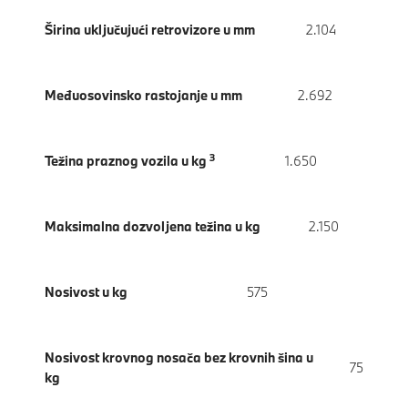
Širina uključujući retrovizore u mm
2.104
Međuosovinsko rastojanje u mm
2.692
3
Težina praznog vozila u kg
1.650
Maksimalna dozvoljena težina u kg
2.150
Nosivost u kg
575
Nosivost krovnog nosača bez krovnih šina u
75
kg