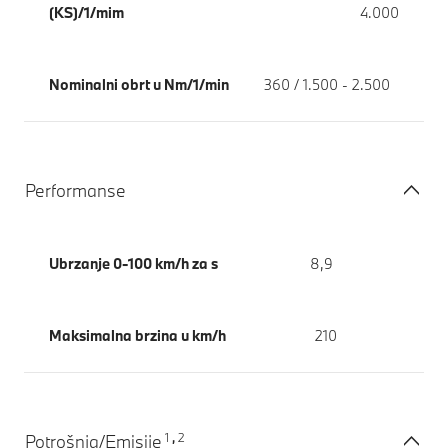
(KS)/1/mim
4.000
Nominalni obrt u Nm/1/min
360 / 1.500 - 2.500
Performanse
Ubrzanje 0-100 km/h za s
8,9
Maksimalna brzina u km/h
210
1
2
Potrošnja/Emisije
,