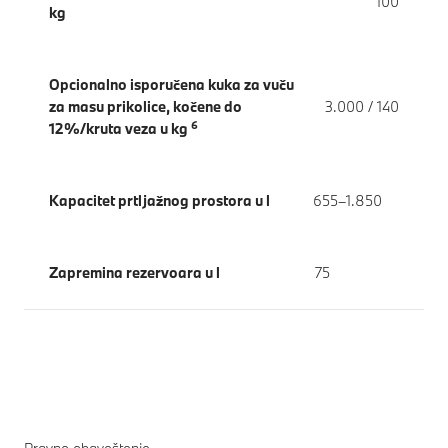
100
kg
Opcionalno isporučena kuka za vuču
za masu prikolice, kočene do
3.000 / 140
6
12%/kruta veza u kg
Kapacitet prtljažnog prostora u l
655–1.850
Zapremina rezervoara u l
75