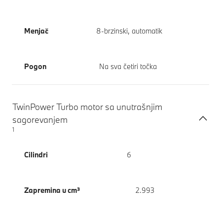
Menjač
8-brzinski, automatik
Pogon
Na sva četiri točka
TwinPower Turbo motor sa unutrašnjim
sagorevanjem
1
Cilindri
6
Zapremina u cm³
2.993