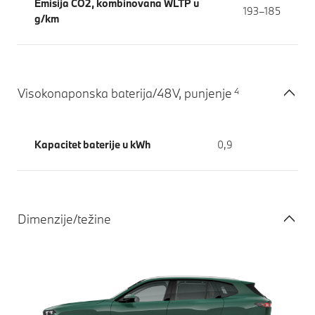
Emisija CO2, kombinovana WLTP u
193–185
g/km
4
Visokonaponska baterija/48V, punjenje
Kapacitet baterije u kWh
0,9
Dimenzije/težine