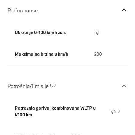
Performanse
Ubrzanje 0-100 km/h za s
6,1
Maksimalna brzina u km/h
230
1
3
Potrošnja/Emisije
,
Potrošnja goriva, kombinovana WLTP u
7,4–7
l/100 km