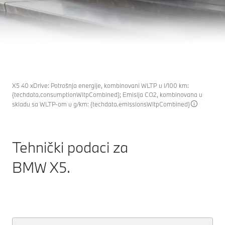
PODACI
STVOREN DA PREDVODI.
Želim da me obaveštavate
Otkrijte više
X5 40 xDrive: Potrošnja energije, kombinovani WLTP u l/100 km:
{techdata.consumptionWltpCombined}; Emisija CO2, kombinovana u
skladu sa WLTP-om u g/km: {techdata.emissionsWltpCombined}
Tehnički podaci za
BMW X5
.