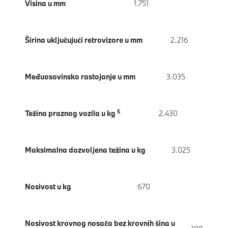
Visina u mm
1.751
Širina uključujući retrovizore u mm
2.216
Međuosovinsko rastojanje u mm
3.035
5
Težina praznog vozila u kg
2.430
Maksimalna dozvoljena težina u kg
3.025
Nosivost u kg
670
Nosivost krovnog nosača bez krovnih šina u