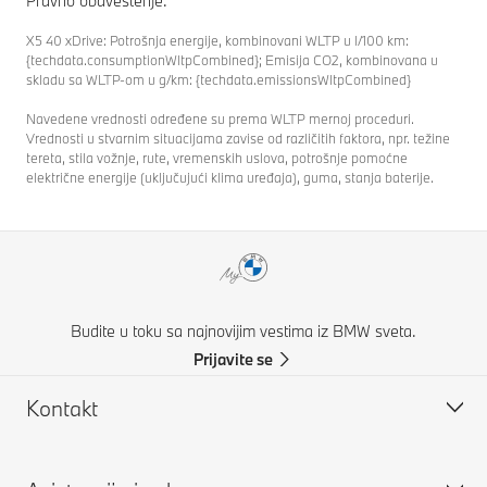
Pravno obaveštenje.
X5 40 xDrive: Potrošnja energije, kombinovani WLTP u l/100 km:
{techdata.consumptionWltpCombined}; Emisija CO2, kombinovana u
skladu sa WLTP-om u g/km: {techdata.emissionsWltpCombined}
Navedene vrednosti određene su prema WLTP mernoj proceduri.
Vrednosti u stvarnim situacijama zavise od različitih faktora, npr. težine
tereta, stila vožnje, rute, vremenskih uslova, potrošnje pomoćne
električne energije (uključujući klima uređaja), guma, stanja baterije.
Budite u toku sa najnovijim vestima iz BMW sveta.
Prijavite se
Kontakt