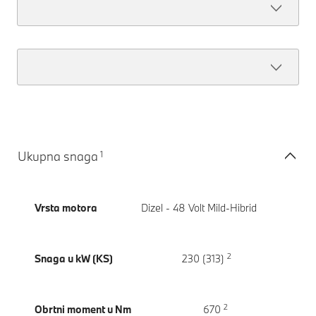
1
Ukupna snaga
Vrsta motora
Dizel - 48 Volt Mild-Hibrid
2
Snaga u kW (KS)
230 (313)
2
Obrtni moment u Nm
670